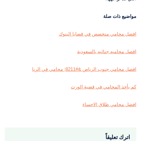
مواضيع ذات صلة
افضل محامي متخصص في قضايا البنوك
افضل محاميه جنائيه بالسعودية
افضل محامي جنوب الرياض &#8211; محامي في الريا
كم يأخذ المحامي في قضية الورث
افضل محامي طلاق الاحساء
اترك تعليقاً