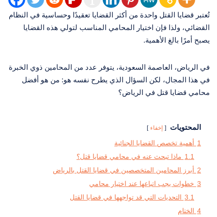
تُعتبر قضايا القتل واحدة من أكثر القضايا تعقيدًا وحساسية في النظام
القضائي، ولذا فإن اختيار المحامي المناسب لتولي هذه القضايا
يصبح أمرًا بالغ الأهمية.
في الرياض، العاصمة السعودية، يتوفر عدد من المحامين ذوي الخبرة
في هذا المجال، لكن السؤال الذي يطرح نفسه هو: من هو أفضل
محامي قضايا قتل في الرياض؟
المحتويات
إخفاء
1
أهمية تخصص القضايا الجنائية
1.1
ماذا تبحث عنه في محامي قضايا قتل؟
2
أبرز المحامين المتخصصين في قضايا القتل بالرياض
3
خطوات يجب اتباعها عند اختيار محامي
3.1
التحديات التي قد تواجهها في قضايا القتل
4
الختام